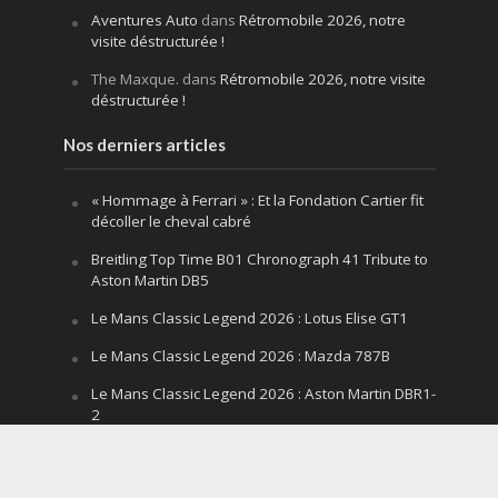
Aventures Auto
dans
Rétromobile 2026, notre
visite déstructurée !
The Maxque.
dans
Rétromobile 2026, notre visite
déstructurée !
Nos derniers articles
« Hommage à Ferrari » : Et la Fondation Cartier fit
décoller le cheval cabré
Breitling Top Time B01 Chronograph 41 Tribute to
Aston Martin DB5
Le Mans Classic Legend 2026 : Lotus Elise GT1
Le Mans Classic Legend 2026 : Mazda 787B
Le Mans Classic Legend 2026 : Aston Martin DBR1-
2
Festival of Speed Goodwood 2026 : la leçon
silencieuse d’un V12 qui hurle