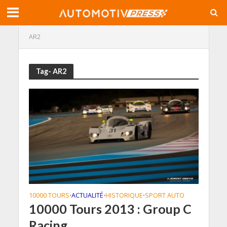
AR2
Tag- AR2
10000 TOURS
ACTUALITÉ
HISTORIQUE
SPORT AUTO
•
•
•
10000 Tours 2013 : Group C
Racing