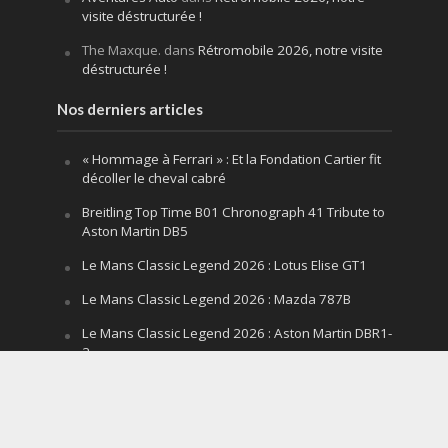
visite déstructurée !
The Maxque.
dans
Rétromobile 2026, notre visite
déstructurée !
Nos derniers articles
« Hommage à Ferrari » : Et la Fondation Cartier fit
décoller le cheval cabré
Breitling Top Time B01 Chronograph 41 Tribute to
Aston Martin DB5
Le Mans Classic Legend 2026 : Lotus Elise GT1
Le Mans Classic Legend 2026 : Mazda 787B
Le Mans Classic Legend 2026 : Aston Martin DBR1-
2
Festival of Speed Goodwood 2026 : la leçon
silencieuse d’un V12 qui hurle
Le Mans Classic Legend 2026 : la fin d’un mythe,