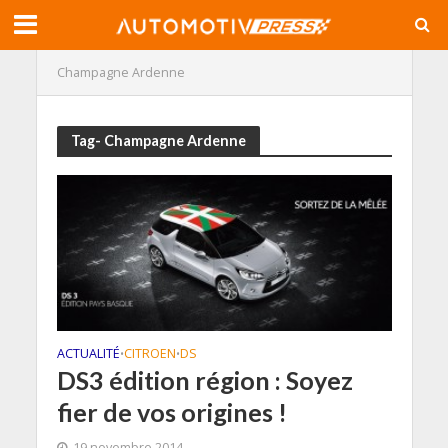
Champagne Ardenne
Tag- Champagne Ardenne
ACTUALITÉ
CITROEN
DS
•
•
DS3 édition région : Soyez
fier de vos origines !
19 novembre 2014