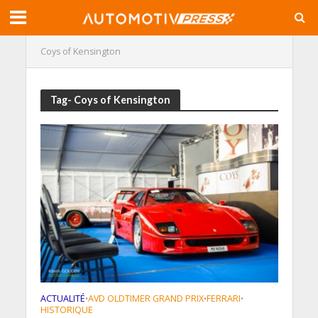
Coys of Kensington
Tag- Coys of Kensington
ACTUALITÉ
AVD OLDTIMER GRAND PRIX
FERRARI
•
•
•
HISTORIQUE