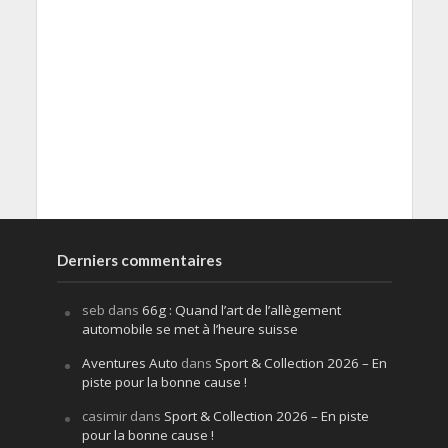
Derniers commentaires
seb
dans
66g : Quand l’art de l’allègement
automobile se met à l’heure suisse
Aventures Auto
dans
Sport & Collection 2026 – En
piste pour la bonne cause !
casimir
dans
Sport & Collection 2026 – En piste
pour la bonne cause !