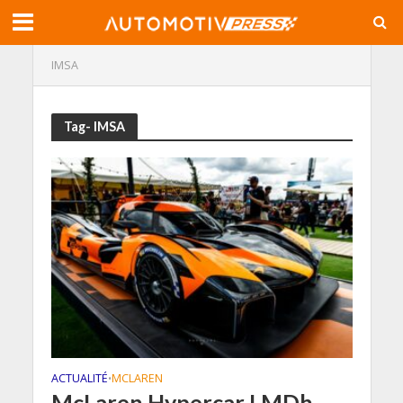
IMSA
Tag- IMSA
ACTUALITÉ
MCLAREN
•
McLaren Hypercar LMDh,