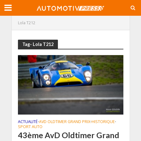
Lola T212
Tag- Lola T212
ACTUALITÉ
AVD OLDTIMER GRAND PRIX
HISTORIQUE
•
•
•
SPORT AUTO
43ème AvD Oldtimer Grand