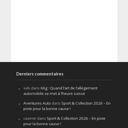
Derniers commentaires
seb
dans
66g : Quand l’art de l’allègement
automobile se met à l’heure suisse
Aventures Auto
dans
Sport & Collection 2026 – En
piste pour la bonne cause !
casimir
dans
Sport & Collection 2026 – En piste
pour la bonne cause !