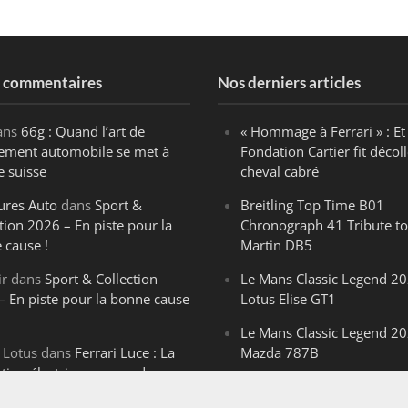
s commentaires
Nos derniers articles
ans
66g : Quand l’art de
« Hommage à Ferrari » : Et 
ègement automobile se met à
Fondation Cartier fit décoll
e suisse
cheval cabré
ures Auto
dans
Sport &
Breitling Top Time B01
tion 2026 – En piste pour la
Chronograph 41 Tribute to
 cause !
Martin DB5
ir
dans
Sport & Collection
Le Mans Classic Legend 20
– En piste pour la bonne cause
Lotus Elise GT1
Le Mans Classic Legend 20
 Lotus
dans
Ferrari Luce : La
Mazda 787B
ution électrique venue de
Le Mans Classic Legend 20
ello
Aston Martin DBR1-2