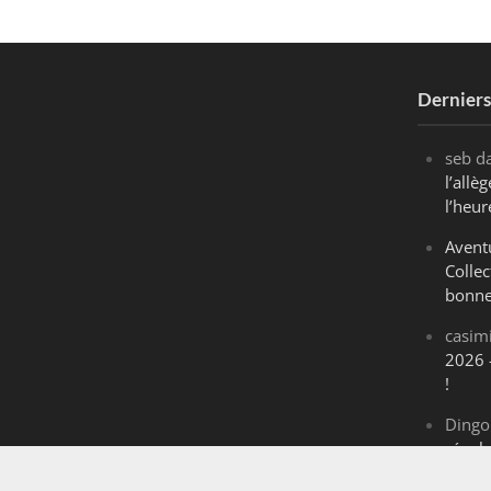
Dernier
seb
d
l’all
l’heur
Avent
Collec
bonne
casim
2026 
!
Dingo
révol
Maran