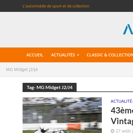
L'automobile de sport et de collection
ACCUEIL
ACTUALITÉS
CLASSIC & COLLECTIO
MG Midget J2/J4
Tag- MG Midget J2/J4
ACTUALITÉ
43ème
Vinta
27 août 