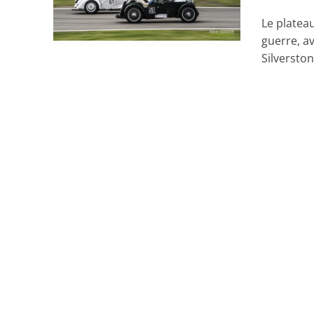
Le platea
guerre, a
Silverston