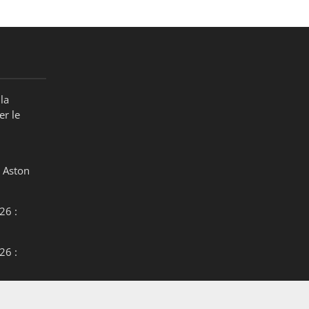
la
er le
 Aston
26 :
26 :
26 :