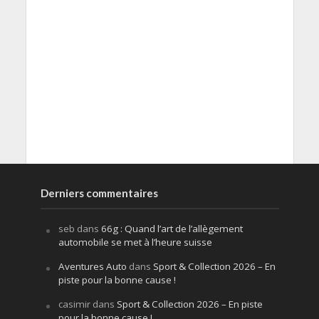
Derniers commentaires
seb
dans
66g : Quand l’art de l’allègement
automobile se met à l’heure suisse
Aventures Auto
dans
Sport & Collection 2026 – En
piste pour la bonne cause !
casimir
dans
Sport & Collection 2026 – En piste
pour la bonne cause !