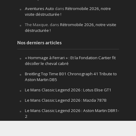
Aventures Auto
dans
Rétromobile 2026, notre
visite déstructurée !
The Maxque.
dans
Rétromobile 2026, notre visite
déstructurée !
Nos derniers articles
« Hommage à Ferrari » : Et la Fondation Cartier fit
décoller le cheval cabré
Breitling Top Time B01 Chronograph 41 Tribute to
Aston Martin DB5
Le Mans Classic Legend 2026 : Lotus Elise GT1
Le Mans Classic Legend 2026 : Mazda 787B
Le Mans Classic Legend 2026 : Aston Martin DBR1-
2
Festival of Speed Goodwood 2026 : la leçon
silencieuse d’un V12 qui hurle