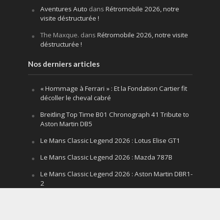
Aventures Auto
dans
Rétromobile 2026, notre
visite déstructurée !
The Maxque.
dans
Rétromobile 2026, notre visite
déstructurée !
Nos derniers articles
« Hommage à Ferrari » : Et la Fondation Cartier fit
décoller le cheval cabré
Breitling Top Time B01 Chronograph 41 Tribute to
Aston Martin DB5
Le Mans Classic Legend 2026 : Lotus Elise GT1
Le Mans Classic Legend 2026 : Mazda 787B
Le Mans Classic Legend 2026 : Aston Martin DBR1-
2
Festival of Speed Goodwood 2026 : la leçon
silencieuse d’un V12 qui hurle