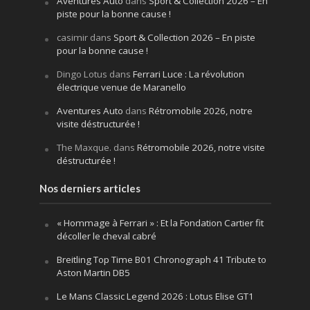
Aventures Auto
dans
Sport & Collection 2026 – En
piste pour la bonne cause !
casimir
dans
Sport & Collection 2026 – En piste
pour la bonne cause !
Dingo Lotus
dans
Ferrari Luce : La révolution
électrique venue de Maranello
Aventures Auto
dans
Rétromobile 2026, notre
visite déstructurée !
The Maxque.
dans
Rétromobile 2026, notre visite
déstructurée !
Nos derniers articles
« Hommage à Ferrari » : Et la Fondation Cartier fit
décoller le cheval cabré
Breitling Top Time B01 Chronograph 41 Tribute to
Aston Martin DB5
Le Mans Classic Legend 2026 : Lotus Elise GT1