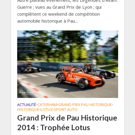
Autre plateau évènement, les Légendes d’Avant
Guerre ; vues au Grand Prix de Lyon ; qui
complètent ce weekend de compétition
automobile historique à Pau...
ACTUALITÉ
CATERHAM
GRAND PRIX PAU HISTORIQUE
•
•
•
HISTORIQUE
LOTUS
SPORT AUTO
•
•
Grand Prix de Pau Historique
2014 : Trophée Lotus