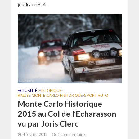
jeudi après 4...
ACTUALITÉ
HISTORIQUE
•
•
RALLYE MONTE-CARLO HISTORIQUE
SPORT AUTO
•
Monte Carlo Historique
2015 au Col de l’Echarasson
vu par Joris Clerc
4 février 2015
1 commentaire