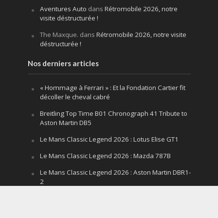
Aventures Auto
dans
Rétromobile 2026, notre
visite déstructurée !
The Maxque.
dans
Rétromobile 2026, notre visite
déstructurée !
Nos derniers articles
« Hommage à Ferrari » : Et la Fondation Cartier fit
décoller le cheval cabré
Breitling Top Time B01 Chronograph 41 Tribute to
Aston Martin DB5
Le Mans Classic Legend 2026 : Lotus Elise GT1
Le Mans Classic Legend 2026 : Mazda 787B
Le Mans Classic Legend 2026 : Aston Martin DBR1-
2
Festival of Speed Goodwood 2026 : la leçon
silencieuse d’un V12 qui hurle