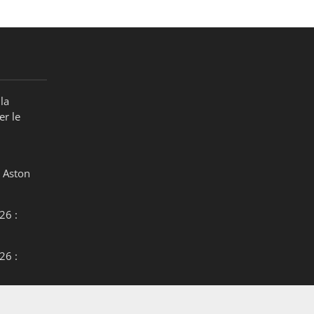
la
er le
 Aston
26 :
26 :
26 :