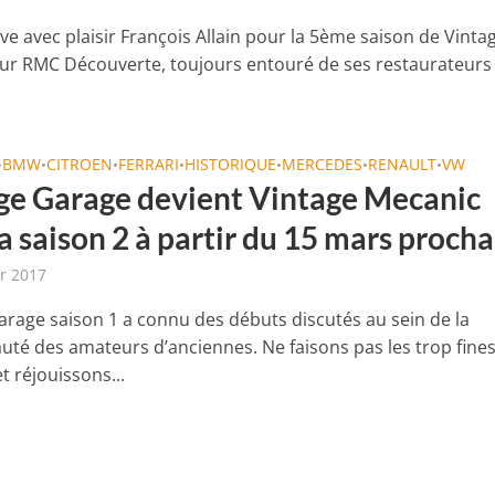
ve avec plaisir François Allain pour la 5ème saison de Vinta
ur RMC Découverte, toujours entouré de ses restaurateurs
BMW
CITROEN
FERRARI
HISTORIQUE
MERCEDES
RENAULT
VW
•
•
•
•
•
•
•
ge Garage devient Vintage Mecanic
a saison 2 à partir du 15 mars procha
er 2017
arage saison 1 a connu des débuts discutés au sein de la
é des amateurs d’anciennes. Ne faisons pas les trop fine
t réjouissons...