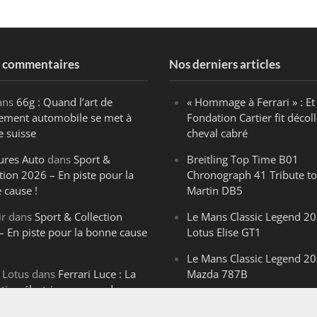
s commentaires
Nos derniers articles
ans
66g : Quand l’art de
« Hommage à Ferrari » : Et 
ègement automobile se met à
Fondation Cartier fit décoll
e suisse
cheval cabré
ures Auto
dans
Sport &
Breitling Top Time B01
tion 2026 – En piste pour la
Chronograph 41 Tribute to
 cause !
Martin DB5
ir
dans
Sport & Collection
Le Mans Classic Legend 20
– En piste pour la bonne cause
Lotus Elise GT1
Le Mans Classic Legend 20
 Lotus
dans
Ferrari Luce : La
Mazda 787B
ution électrique venue de
Le Mans Classic Legend 20
ello
Aston Martin DBR1-2