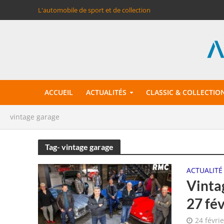
L'automobile de sport et de collection
ACCUEIL
ACTUALITÉS
CLASSIC & COLLECTIO
vintage garage
Tag- vintage garage
ACTUALITÉ
Vintag
27 fé
24 févri