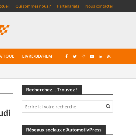
ccueil
Qui sommes nous ?
Partenariats
Nous contacter
ATIQUE
LIVRE/BD/FILM
Recherchez… Trouvez !
udi
Réseaux sociaux d’AutomotivPress