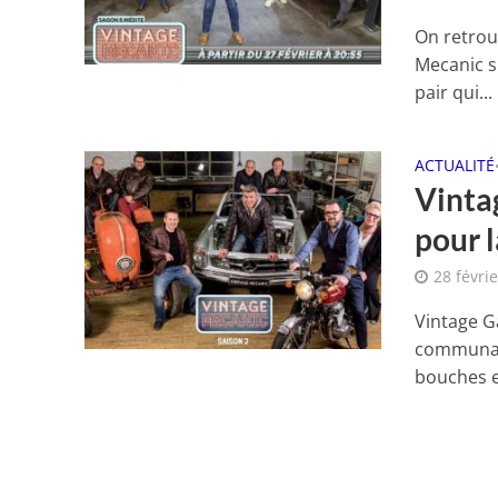
On retrou
Mecanic s
pair qui...
ACTUALITÉ
Vinta
pour l
28 févri
Vintage G
communaut
bouches e