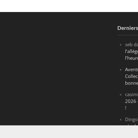
Dernier
seb
d
l’all
l’heur
Avent
Collec
bonne
casim
2026 
!
Dingo
révol
Maran