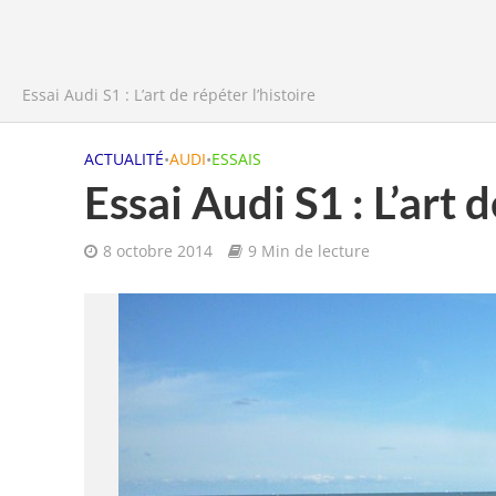
Essai Audi S1 : L’art de répéter l’histoire
ACTUALITÉ
•
AUDI
•
ESSAIS
Essai Audi S1 : L’art d
8 octobre 2014
9 Min de lecture