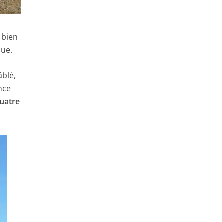
 bien
que.
âblé,
nce
uatre