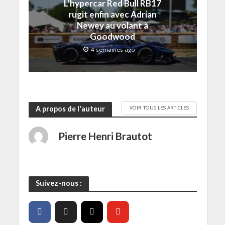
L’hypercar Red Bull RB17
l
)
)
e
e
)
rugit enfin avec Adrian
f
e
Newey au volant à
n
Goodwood
ê
t
r
4 semaines ago
e
)
VOIR TOUS LES ARTICLES
A propos de l'auteur
Pierre Henri Brautot
Suivez-nous :