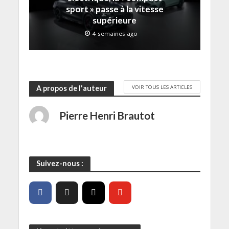
t
sport » passe à la vitesse
r
e
supérieure
)
4 semaines ago
VOIR TOUS LES ARTICLES
A propos de l'auteur
Pierre Henri Brautot
Suivez-nous :