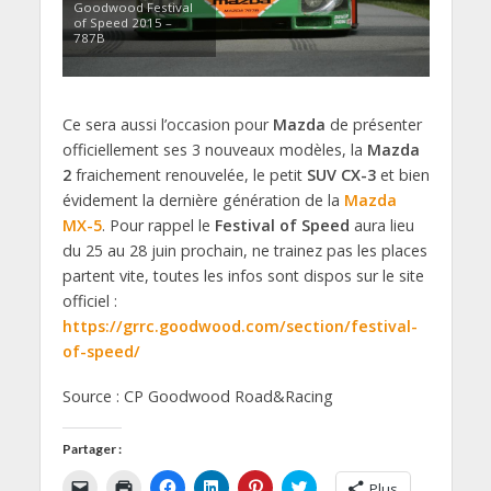
Goodwood Festival
of Speed 2015 –
787B
Ce sera aussi l’occasion pour
Mazda
de présenter
officiellement ses 3 nouveaux modèles, la
Mazda
2
fraichement renouvelée, le petit
SUV CX-3
et bien
évidement la dernière génération de la
Mazda
MX-5
. Pour rappel le
Festival of Speed
aura lieu
du 25 au 28 juin prochain, ne trainez pas les places
partent vite, toutes les infos sont dispos sur le site
officiel :
https://grrc.goodwood.com/section/festival-
of-speed/
Source : CP Goodwood Road&Racing
Partager :
C
C
C
C
C
C
Plus