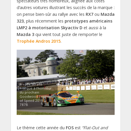
spectateurs très nombreux, alignée aux côtés
d’autres voitures illustrant les succès de la marque :
on pense bien-sûr au rallye avec les
RX7
ou
Mazda
323
, plus récemment les
prototypes américains
LMP2 à motorisation Skyactiv D
et aussi à la
Mazda 3
qui vient tout juste de remporter le
Trophée Andros 2015
.
Mazda sera la
marque à l’honneur
du prochain
Goodwood Festival
of Speed 2015 –
787B
Le thème cette année du
FOS
est
“Flat-Out and