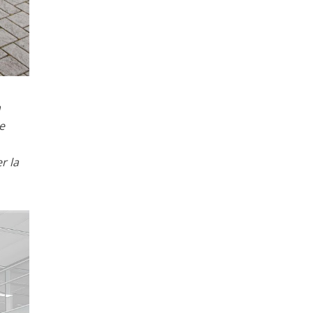
a
ne
r la