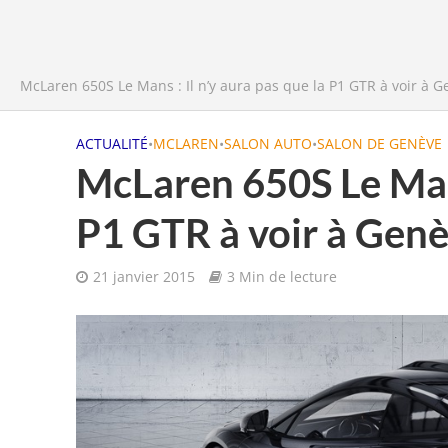
McLaren 650S Le Mans : Il n’y aura pas que la P1 GTR à voir à G
ACTUALITÉ
•
MCLAREN
•
SALON AUTO
•
SALON DE GENÈVE
McLaren 650S Le Mans 
P1 GTR à voir à Genè
21 janvier 2015
3 Min de lecture