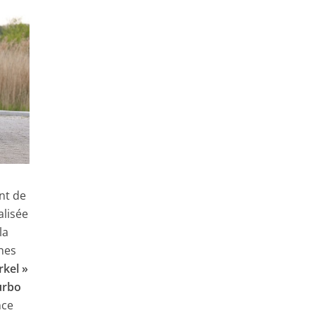
ent de
alisée
la
hes
rkel »
urbo
nce