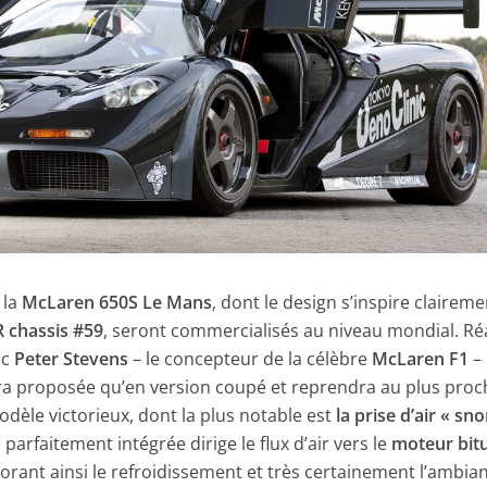
 la
McLaren 650S Le Mans
, dont le design s’inspire clairem
 chassis #59
, seront commercialisés au niveau mondial. Ré
ec
Peter Stevens
– le concepteur de la célèbre
McLaren F1
– 
a proposée qu’en version coupé et reprendra au plus proc
modèle victorieux, dont la plus notable est
la prise d’air « sno
e parfaitement intégrée dirige le flux d’air vers le
moteur bit
iorant ainsi le refroidissement et très certainement l’ambia