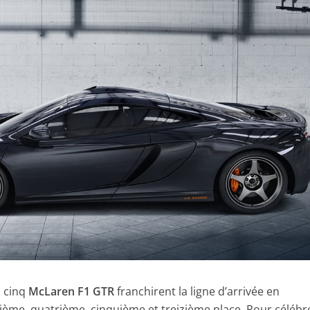
, cinq
McLaren F1 GTR
franchirent la ligne d’arrivée en
ième, quatrième, cinquième et treizième place. Pour célébr