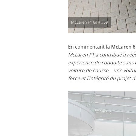
McLaren F1 GTR #59
En commentant la
McLaren 6
McLaren F1 a contribué à réécr
expérience de conduite sans c
voiture de course – une voitur
force et l’intégrité du projet 