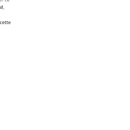
LM
,
cette