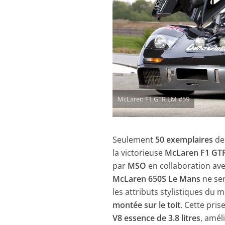
McLaren F1 GTR LM #59
Seulement
50 exemplaires
de
la victorieuse
McLaren F1 GTR
par
MSO
en collaboration av
McLaren 650S Le Mans
ne ser
les attributs stylistiques du 
montée sur le toit
. Cette pris
V8 essence de 3.8 litres
, amél