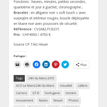
Fonctions : heures, minutes, petites secondes,
quantième et jour à guichet, chronographe ;
Bracelet
: en alligator noir « soft touch » avec
surpiqûre et intérieur rouges, boucle déployante
en titane noir avec poussoirs de sécurité;
Référence
: CV2A82.FC6237;
Prix
: CHF4950 / 4750 €.
Source CP TAG Heuer
Partager :
C
C
C
C
C
C
Plus
l
l
l
l
l
l
i
i
i
i
i
i
q
q
q
q
q
q
u
u
u
u
u
u
Tags
24H du Mans 2015
e
e
e
e
e
e
r
r
z
z
z
z
p
p
p
p
p
p
ACO Le Mans/24H du Mans
Actualité
calibre
o
o
o
o
o
o
u
u
u
u
u
u
Carrera
GT-R
horlogerie
montre
r
r
r
r
r
r
e
i
p
p
p
p
mouvement
Nismo
Nissan
Photos
n
m
a
a
a
a
v
p
r
r
r
r