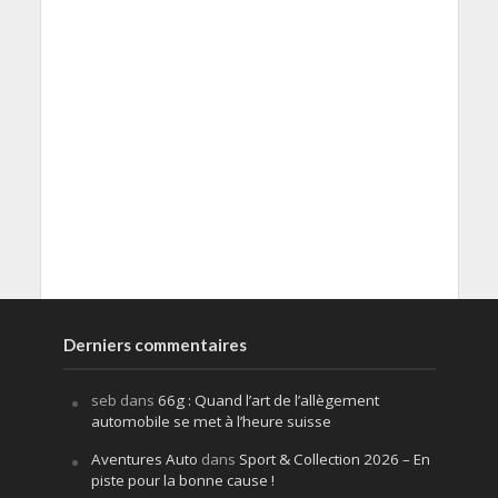
Derniers commentaires
seb
dans
66g : Quand l’art de l’allègement
automobile se met à l’heure suisse
Aventures Auto
dans
Sport & Collection 2026 – En
piste pour la bonne cause !