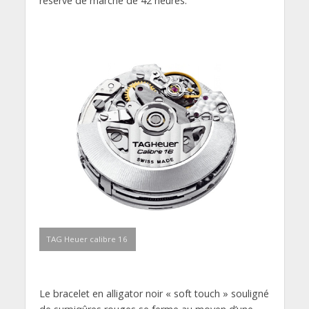
réserve de marche de 42 heures.
TAG Heuer calibre 16
Le bracelet en alligator noir « soft touch » souligné