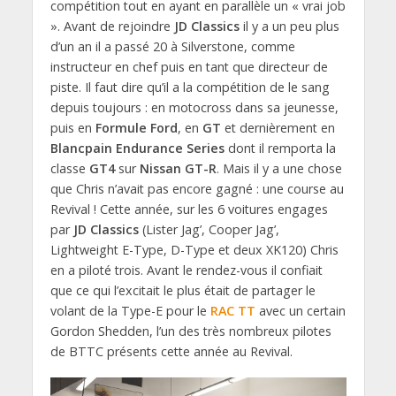
compétition tout en ayant en parallèle un « vrai job
». Avant de rejoindre
JD Classics
il y a un peu plus
d’un an il a passé 20 à Silverstone, comme
instructeur en chef puis en tant que directeur de
piste. Il faut dire qu’il a la compétition de le sang
depuis toujours : en motocross dans sa jeunesse,
puis en
Formule Ford
, en
GT
et dernièrement en
Blancpain Endurance Series
dont il remporta la
classe
GT4
sur
Nissan GT-R
. Mais il y a une chose
que Chris n’avait pas encore gagné : une course au
Revival ! Cette année, sur les 6 voitures engages
par
JD Classics
(Lister Jag’, Cooper Jag’,
Lightweight E-Type, D-Type et deux XK120) Chris
en a piloté trois. Avant le rendez-vous il confiait
que ce qui l’excitait le plus était de partager le
volant de la Type-E pour le
RAC TT
avec un certain
Gordon Shedden, l’un des très nombreux pilotes
de BTTC présents cette année au Revival.