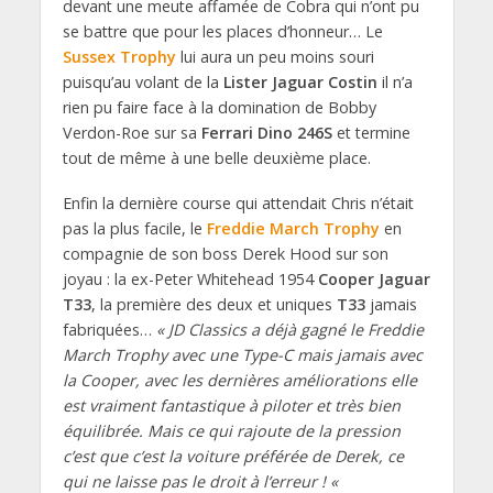
devant une meute affamée de Cobra qui n’ont pu
se battre que pour les places d’honneur… Le
Sussex Trophy
lui aura un peu moins souri
puisqu’au volant de la
Lister Jaguar Costin
il n’a
rien pu faire face à la domination de Bobby
Verdon-Roe sur sa
Ferrari Dino 246S
et termine
tout de même à une belle deuxième place.
Enfin la dernière course qui attendait Chris n’était
pas la plus facile, le
Freddie March Trophy
en
compagnie de son boss Derek Hood sur son
joyau : la ex-Peter Whitehead 1954
Cooper Jaguar
T33
, la première des deux et uniques
T33
jamais
fabriquées…
« JD Classics a déjà gagné le Freddie
March Trophy avec une Type-C mais jamais avec
la Cooper, avec les dernières améliorations elle
est vraiment fantastique à piloter et très bien
équilibrée. Mais ce qui rajoute de la pression
c’est que c’est la voiture préférée de Derek, ce
qui ne laisse pas le droit à l’erreur ! «