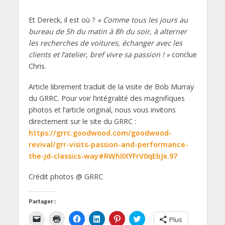
Et Dereck, il est où ?
« Comme tous les jours au
bureau de 5h du matin à 8h du soir, à alterner
les recherches de voitures, échanger avec les
clients et l’atelier, bref vivre sa passion ! »
conclue
Chris.
Article librement traduit de la visite de Bob Murray
du GRRC. Pour voir l’intégralité des magnifiques
photos et l’article original, nous vous invitons
directement sur le site du GRRC :
https://grrc.goodwood.com/goodwood-
revival/grr-visits-passion-and-performance-
the-jd-classics-way#RWhIlXYFrV0qEbJx.97
Crédit photos @ GRRC
Partager :
C
C
C
C
C
C
Plus
l
l
l
l
l
l