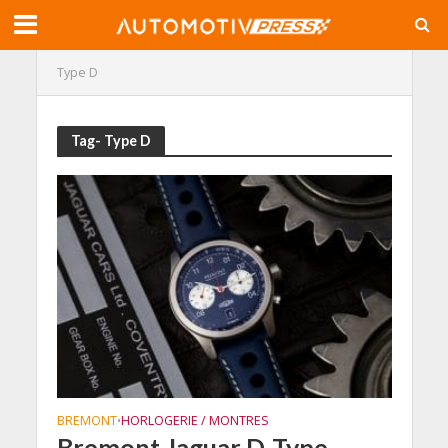
Type D
Tag- Type D
BREMONT
HORLOGERIE / MONTRES
•
Bremont Jaguar D-Type