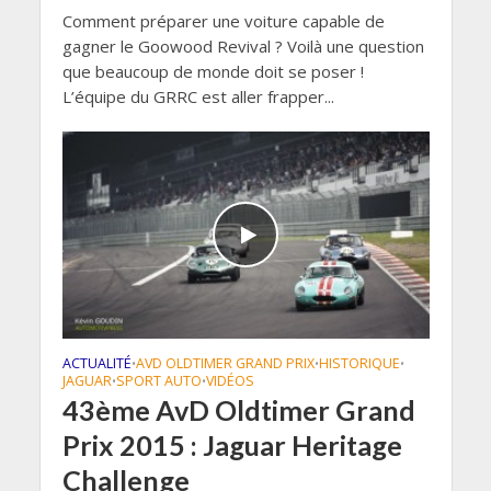
Comment préparer une voiture capable de
gagner le Goowood Revival ? Voilà une question
que beaucoup de monde doit se poser !
L’équipe du GRRC est aller frapper...
ACTUALITÉ
AVD OLDTIMER GRAND PRIX
HISTORIQUE
•
•
•
JAGUAR
SPORT AUTO
VIDÉOS
•
•
43ème AvD Oldtimer Grand
Prix 2015 : Jaguar Heritage
Challenge