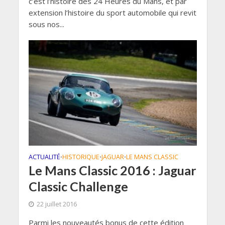
c’est l’histoire des 24 Heures du Mans, et par
extension l’histoire du sport automobile qui revit
sous nos...
ACTUALITÉ
HISTORIQUE
JAGUAR
LE MANS CLASSIC
•
•
•
Le Mans Classic 2016 : Jaguar
Classic Challenge
22 juillet 2016
Parmi les nouveautés bonus de cette édition