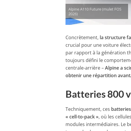
Alpine A110 Future (mulet FOS
2026)
Concrètement,
la structure f
crucial pour une voiture élec
par rapport à la génération t
toujours défini le comportem
centrale-arrière –
Alpine a sc
obtenir une répartition avant
Batteries 800 v
Techniquement, ces
batterie
« cell-to-pack »
, où les cellu
modules intermédiaires. Le b