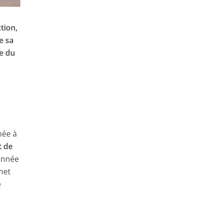
tion,
e sa
e du
née à
t de
onnée
met
e