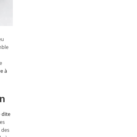
eu
mble
e
re à
un
 dite
des
t des