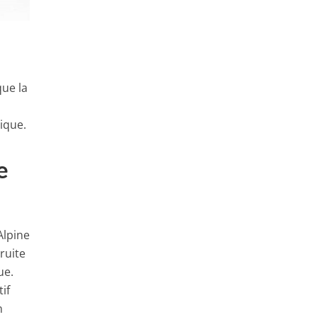
que la
rique.
e
 Alpine
ruite
ue.
tif
n