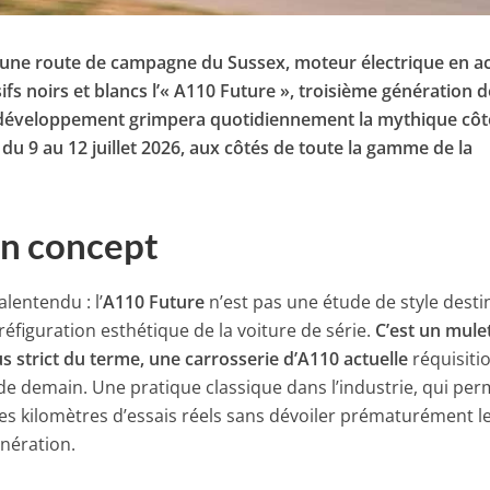
r une route de campagne du Sussex, moteur électrique en ac
s noirs et blancs l’« A110 Future », troisième génération d
e développement grimpera quotidiennement la mythique côt
u 9 au 12 juillet 2026, aux côtés de toute la gamme de la
un concept
alentendu : l’
A110 Future
n’est pas une étude de style desti
préfiguration esthétique de la voiture de série.
C’est un mule
 strict du terme, une carrosserie d’A110 actuelle
réquisiti
e demain. Une pratique classique dans l’industrie, qui per
es kilomètres d’essais réels sans dévoiler prématurément l
énération.