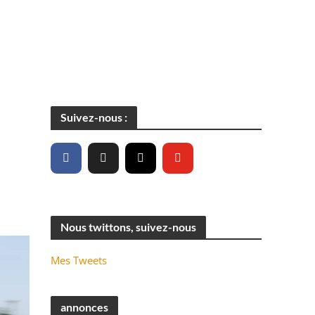
Suivez-nous :
Nous twittons, suivez-nous
Mes Tweets
annonces