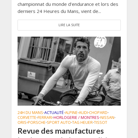
championnat du monde d’endurance et lors des
derniers 24 Heures du Mans, vient de...
LIRE LA SUITE
24H DU MANS
ACTUALITÉ
ALPINE
AUDI
CHOPARD
•
•
•
•
•
CORVETTE
FERRARI
HORLOGERIE / MONTRES
NISSAN
•
•
•
•
ORIS
PORSCHE
SPORT AUTO
TAG HEUER
TISSOT
•
•
•
•
Revue des manufactures