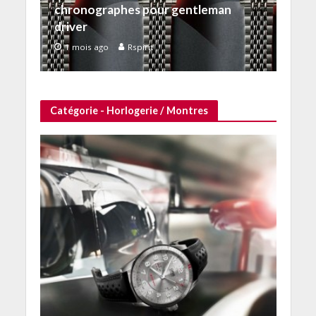
chronographes pour gentleman
driver
1 mois ago
Rspirit
Catégorie - Horlogerie / Montres