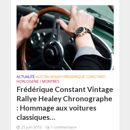
ACTUALITÉ
AUSTIN HEALEY
FREDERIQUE CONSTANT
•
•
•
HORLOGERIE / MONTRES
Frédérique Constant Vintage
Rallye Healey Chronographe
: Hommage aux voitures
classiques…
25 juin 2015
1 commentaire