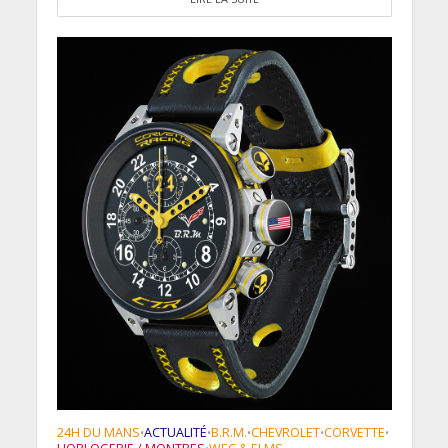
24H DU MANS
ACTUALITÉ
B.R.M.
CHEVROLET
CORVETTE
•
•
•
•
•