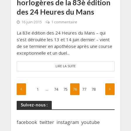
horlogères de la 83è édition
des 24 Heures du Mans
16 juin 2015
1 commentaire
La 83e édition des 24 Heures du Mans – qui
s’est déroulée les 13 et 14 juin dernier – vient
de se terminer en apothéose après une course
exceptionnelle et un duel...
LIRE LA SUITE
1
…
74
75
76
77
78
Suivez-nous :
facebook
twitter
instagram
youtube