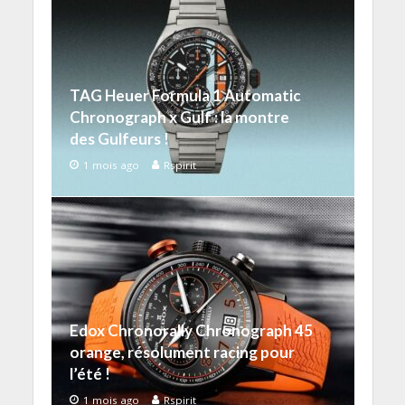
TAG Heuer Formula 1 Automatic
Chronograph x Gulf : la montre
des Gulfeurs !
1 mois ago
Rspirit
Edox Chronorally Chronograph 45
orange, résolument racing pour
l’été !
1 mois ago
Rspirit