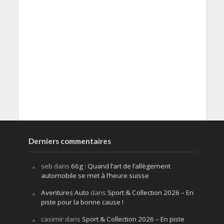
Derniers commentaires
seb
dans
66g : Quand l’art de l’allègement
automobile se met à l’heure suisse
Aventures Auto
dans
Sport & Collection 2026 – En
piste pour la bonne cause !
casimir
dans
Sport & Collection 2026 – En piste