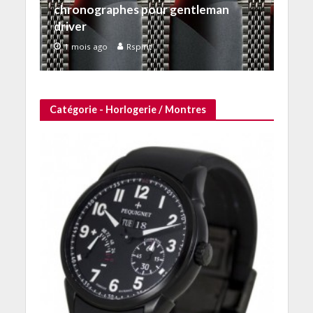
chronographes pour gentleman
driver
1 mois ago
Rspirit
Catégorie - Horlogerie / Montres