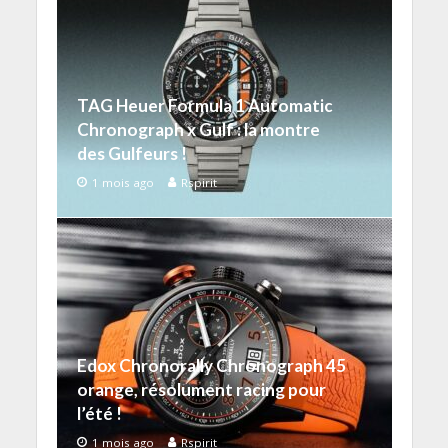
TAG Heuer Formula 1 Automatic
Chronograph x Gulf : la montre
des Gulfeurs !
1 mois ago
Rspirit
Edox Chronorally Chronograph 45
orange, résolument racing pour
l’été !
1 mois ago
Rspirit