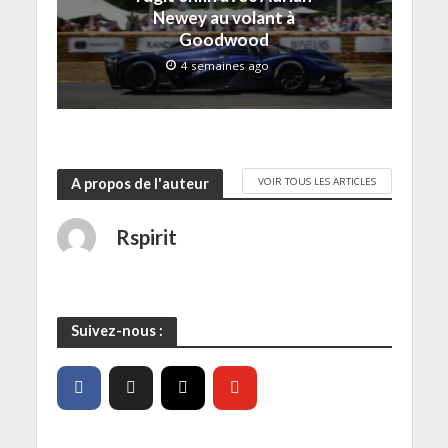
f
e
Newey au volant à
n
Goodwood
ê
t
r
4 semaines ago
e
)
VOIR TOUS LES ARTICLES
A propos de l'auteur
Rspirit
Suivez-nous :