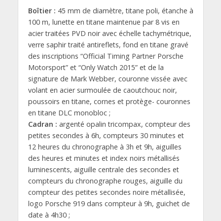
Boîtier :
45 mm de diamètre, titane poli, étanche à
100 m, lunette en titane maintenue par 8 vis en
acier traitées PVD noir avec échelle tachymétrique,
verre saphir traité antireflets, fond en titane gravé
des inscriptions “Official Timing Partner Porsche
Motorsport” et “Only Watch 2015” et de la
signature de Mark Webber, couronne vissée avec
volant en acier surmoulée de caoutchouc noir,
poussoirs en titane, cornes et protège- couronnes
en titane DLC monobloc ;
Cadran :
argenté opalin tricompax, compteur des
petites secondes à 6h, compteurs 30 minutes et
12 heures du chronographe à 3h et 9h, aiguilles
des heures et minutes et index noirs métallisés
luminescents, aiguille centrale des secondes et
compteurs du chronographe rouges, aiguille du
compteur des petites secondes noire métallisée,
logo Porsche 919 dans compteur à 9h, guichet de
date à 4h30 ;