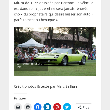
Miura de 1966
dessinée par Bertone. Le véhicule
est dans son « jus » et ne sera jamais rénové,
choix du propriétaire qui désire laisser son auto «
parfaitement authentique ».
Lamborghini Miura
1966
Crédit photos & texte par Marc Seilhan
Partager :
C
C
C
C
C
C
Plus
l
l
l
l
l
l