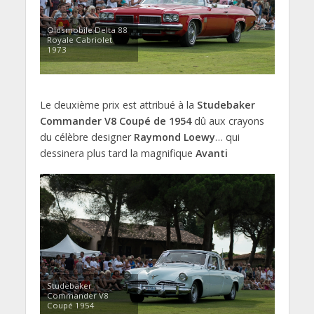
Oldsmobile Delta 88
Royale Cabriolet
1973
Le deuxième prix est attribué à la
Studebaker
Commander V8 Coupé de 1954
dû aux crayons
du célèbre designer
Raymond Loewy
… qui
dessinera plus tard la magnifique
Avanti
Studebaker
Commander V8
Coupé 1954