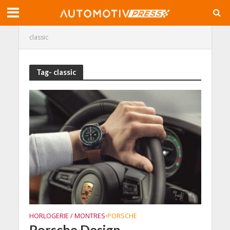
classic
Tag- classic
HORLOGERIE / MONTRES
PORSCHE
•
Porsche Design