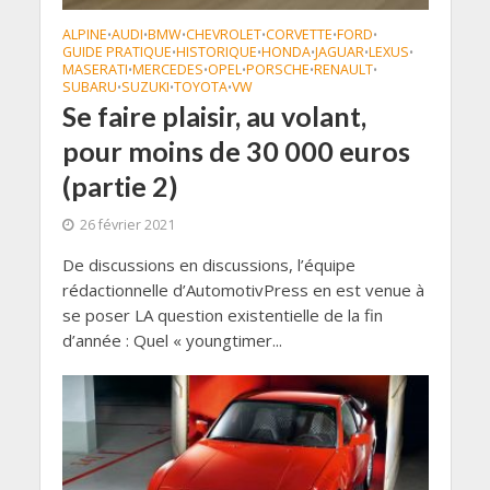
ALPINE
AUDI
BMW
CHEVROLET
CORVETTE
FORD
•
•
•
•
•
•
GUIDE PRATIQUE
HISTORIQUE
HONDA
JAGUAR
LEXUS
•
•
•
•
•
MASERATI
MERCEDES
OPEL
PORSCHE
RENAULT
•
•
•
•
•
SUBARU
SUZUKI
TOYOTA
VW
•
•
•
Se faire plaisir, au volant,
pour moins de 30 000 euros
(partie 2)
26 février 2021
De discussions en discussions, l’équipe
rédactionnelle d’AutomotivPress en est venue à
se poser LA question existentielle de la fin
d’année : Quel « youngtimer...