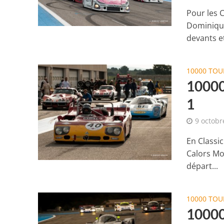
Pour les C
Dominique
devants et
10000 TOU
10000
1
9 octobr
En Classic
Calors Mon
départ...
10000 TOU
10000