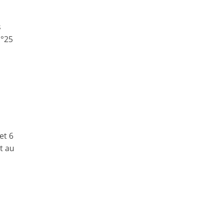
s
n°25
et 6
t au