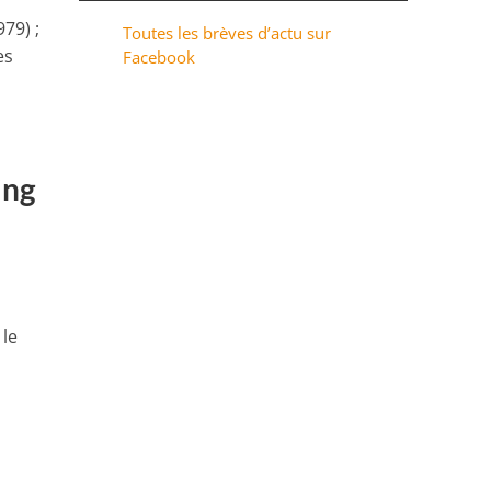
79) ;
Toutes les brèves d’actu sur
es
Facebook
ing
 le