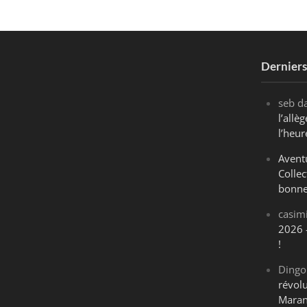
Dernier
seb
d
l’all
l’heur
Avent
Collec
bonne
casim
2026 
!
Dingo
révol
Maran