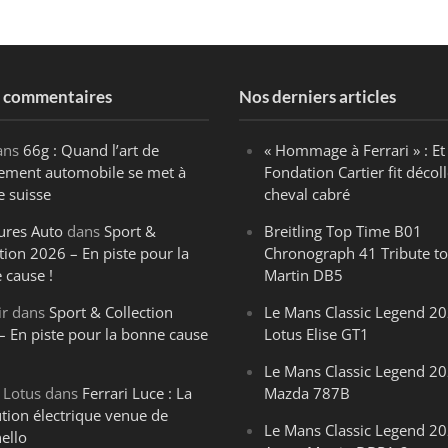
s commentaires
Nos derniers articles
ans
66g : Quand l’art de
« Hommage à Ferrari » : Et 
ègement automobile se met à
Fondation Cartier fit décoll
e suisse
cheval cabré
ures Auto
dans
Sport &
Breitling Top Time B01
tion 2026 – En piste pour la
Chronograph 41 Tribute to
 cause !
Martin DB5
ir
dans
Sport & Collection
Le Mans Classic Legend 20
– En piste pour la bonne cause
Lotus Elise GT1
Le Mans Classic Legend 20
 Lotus
dans
Ferrari Luce : La
Mazda 787B
ution électrique venue de
Le Mans Classic Legend 20
ello