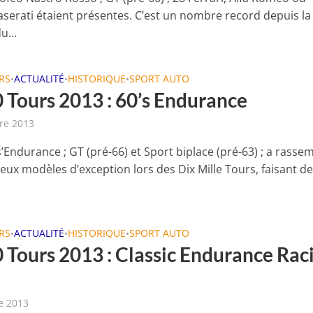
serati étaient présentes. C’est un nombre record depuis la
u...
RS
ACTUALITÉ
HISTORIQUE
SPORT AUTO
•
•
•
 Tours 2013 : 60’s Endurance
re 2013
s’Endurance ; GT (pré-66) et Sport biplace (pré-63) ; a rasse
ux modèles d’exception lors des Dix Mille Tours, faisant de 
RS
ACTUALITÉ
HISTORIQUE
SPORT AUTO
•
•
•
 Tours 2013 : Classic Endurance Rac
e 2013