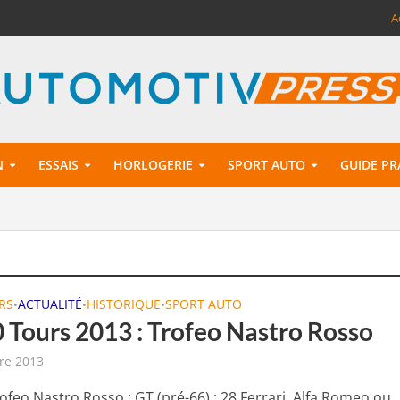
A
N
ESSAIS
HORLOGERIE
SPORT AUTO
GUIDE PR
RS
ACTUALITÉ
HISTORIQUE
SPORT AUTO
•
•
•
 Tours 2013 : Trofeo Nastro Rosso
re 2013
ofeo Nastro Rosso ; GT (pré-66) ; 28 Ferrari, Alfa Romeo ou