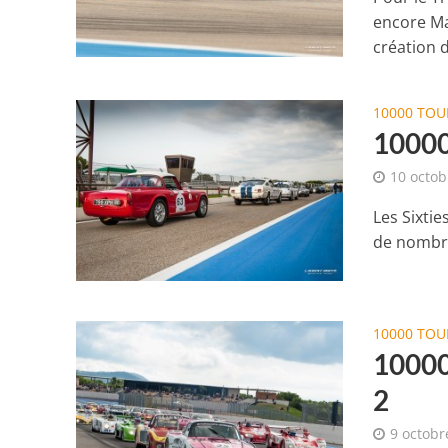
encore Ma
création d
10000 TOU
10000
10 octob
Les Sixtie
de nombre
10000 TOU
10000
2
9 octobr