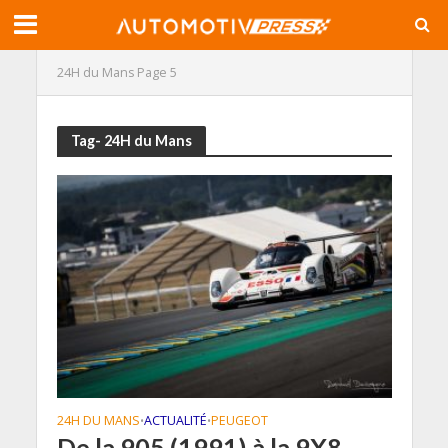
24H du Mans
Page 5
Tag- 24H du Mans
24H DU MANS
ACTUALITÉ
PEUGEOT
•
•
De la 905 (1991) à la 9X8