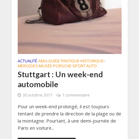
ACTUALITÉ
AMG
GUIDE PRATIQUE
HISTORIQUE
•
•
•
•
MERCEDES
MUSÉE
PORSCHE
SPORT AUTO
•
•
•
Stuttgart : Un week-end
automobile
30 octobre 2017
1 commentaire
Pour un week-end prolongé, il est toujours
tentant de prendre la direction de la plage ou de
la montagne. Pourtant, à une demi-journée de
Paris en voiture...