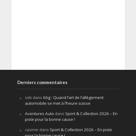
Derniers commentaires
seb
dans
66g : Quand l’art de l’allègement
automobile se met à l’heure suisse
Aventures Auto
dans
Sport & Collection 2026 – En
piste pour la bonne cause !
casimir
dans
Sport & Collection 2026 – En piste
pour la bonne cause !