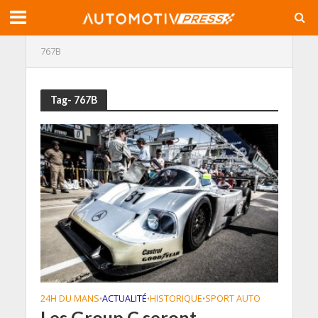
767B
Tag- 767B
24H DU MANS
ACTUALITÉ
HISTORIQUE
SPORT AUTO
•
•
•
Les Group C seront