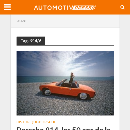
914/6
Tag- 914/6
HISTORIQUE
PORSCHE
•
Porsche 914, les 50 ans de la