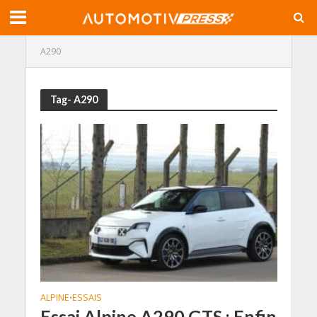
A290
Tag- A290
ALPINE
ESSAIS
•
Essai Alpine A290 GTS : Enfin