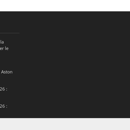
la
er le
 Aston
26 :
26 :
26 :