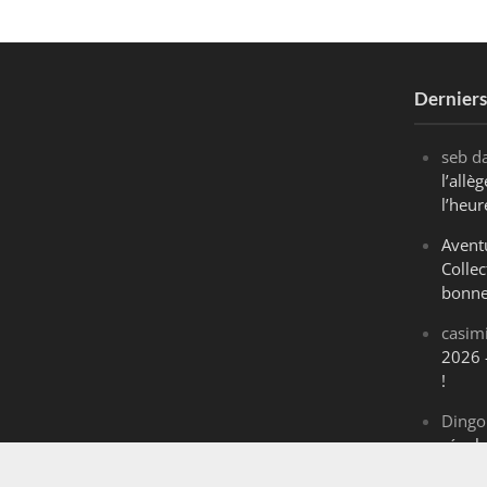
Dernier
seb
d
l’all
l’heur
Avent
Collec
bonne
casim
2026 
!
Dingo
révol
Maran