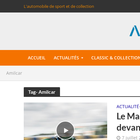
L'automobile de sport et de collection
ACCUEIL
ACTUALITÉS
CLASSIC & COLLECTIO
Amilcar
Tag- Amilcar
ACTUALITÉ
Le Man
deva
7 juillet