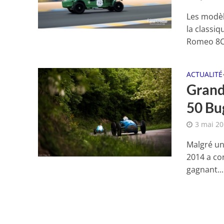
Les modèl
la classiq
Romeo 8C.
ACTUALITÉ
Grand
50 Bug
3 mai 2
Malgré un
2014 a con
gagnant...