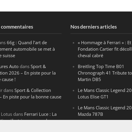
s commentaires
Nos derniers articles
ans
66g : Quand l’art de
« Hommage à Ferrari » : Et 
ègement automobile se met à
Fondation Cartier fit décoll
e suisse
cheval cabré
ures Auto
dans
Sport &
Breitling Top Time B01
tion 2026 – En piste pour la
Chronograph 41 Tribute to
 cause !
Martin DB5
ir
dans
Sport & Collection
Le Mans Classic Legend 20
– En piste pour la bonne cause
Lotus Elise GT1
Le Mans Classic Legend 20
 Lotus
dans
Ferrari Luce : La
Mazda 787B
ution électrique venue de
Le Mans Classic Legend 20
ello
Aston Martin DBR1-2