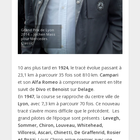
Grand Prix de Lyon
2014 – Jochen Mass
pour Mercedes
Classic
10 ans plus tard en
1924
, le tracé évolue passant à
23,1 km à parcourir 35 fois soit 810 km.
Campari
et son
Alfa Romeo
à compresseur arrivent en tête
suivit de
Divo
et
Benoist
sur
Delage
.
En
1947
, la course se rapproche du centre ville de
Lyon
, avec 7,3 km à parcourir 70 fois. Ce nouveau
tracé s’avère moins difficile que le précédent. Les
grand pilotes de l’époque sont présents :
Levegh,
Sommer, Chiron, Louveau, Whitehead,
Villoresi, Ascari, Chinetti, De Graffenrid, Rosier
et Pozzi
. Louis Chiron arrive premier avec une