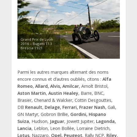
Grand Prix de Lyon
2014 – Bugatti T13
Brescia 1921
Parmi les autres marques alternant des noms
encore connus et d’autres oubliés, citons :
Alfa
Romeo
,
Allard, Alvis, Amilcar
, Arnolt Bristol,
Aston Martin
,
Austin Healey
, Barre, BNC,
Brasier, Chenard & Walcker, Cottin Desgouttes,
DB
Renault
,
Delage, Ferrari, Frazer Nash
, Gali,
GN Martyr, Gobron Brillie,
Gordini, Hispano
Suiza
, Hudson,
Jaguar
, Jowett Jupiter,
Lagonda,
Lancia
, Leblon, Leon Bollée, Lorraine Dietrich,
Lotus
, Nazzaro,
Opel, Peugeot
, Rally NCP,
Riley
,