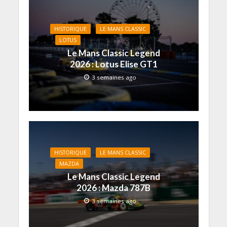
t
r
e
)
HISTORIQUE
LE MANS CLASSIC
LOTUS
Le Mans Classic Legend
2026 : Lotus Elise GT1
3 semaines ago
HISTORIQUE
LE MANS CLASSIC
MAZDA
Le Mans Classic Legend
2026 : Mazda 787B
3 semaines ago