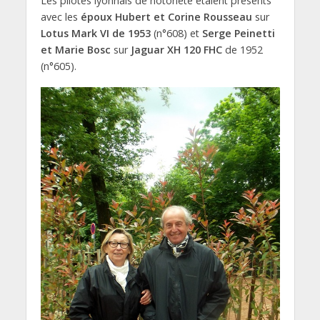
Les pilotes lyonnais de notoriété étaient présents
avec les
époux Hubert et Corine Rousseau
sur
Lotus Mark VI de 1953
(n°608) et
Serge Peinetti
et Marie Bosc
sur
Jaguar XH 120 FHC
de 1952
(n°605).