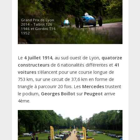
Grand Prix de Lyon
2014 – Talbot T26
1946 et Gordini T16
1952
Le
4 Juillet 1914
, au sud ouest de Lyon,
quatorze
constructeurs
de 6 nationalités différentes et
41
voitures
s’élancent pour une course longue de
753 km, sur une circuit de 37,6 km en forme de
triangle à parcourir 20 fois. Les
Mercedes
trustent
le podium,
Georges Boillot
sur
Peugeot
arrive
4ème.