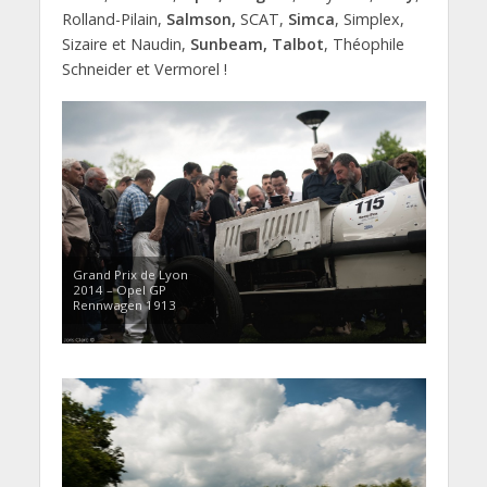
Rolland-Pilain,
Salmson,
SCAT,
Simca
, Simplex,
Sizaire et Naudin,
Sunbeam, Talbot
, Théophile
Schneider et Vermorel !
Grand Prix de Lyon
2014 – Opel GP
Rennwagen 1913