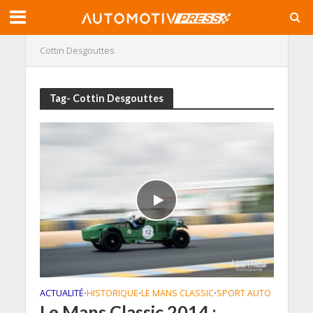
Cottin Desgouttes
Tag- Cottin Desgouttes
ACTUALITÉ
HISTORIQUE
LE MANS CLASSIC
SPORT AUTO
•
•
•
Le Mans Classic 2014 :