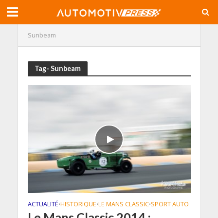
Sunbeam
Tag- Sunbeam
ACTUALITÉ
HISTORIQUE
LE MANS CLASSIC
SPORT AUTO
•
•
•
Le Mans Classic 2014 :