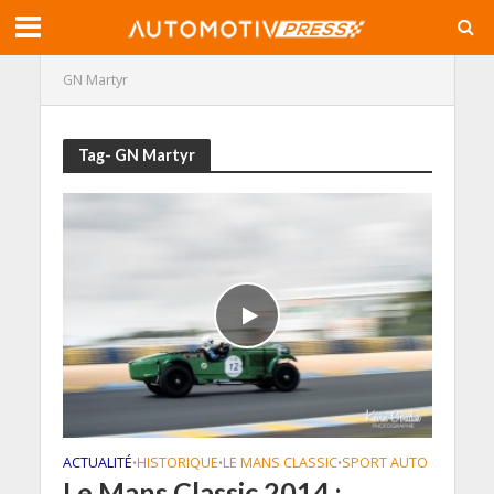
GN Martyr
Tag- GN Martyr
ACTUALITÉ
HISTORIQUE
LE MANS CLASSIC
SPORT AUTO
•
•
•
Le Mans Classic 2014 :