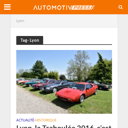
Lyon
Tag- Lyon
ACTUALITÉ
HISTORIQUE
•
Lyon, la Traboulée 2016, c’est