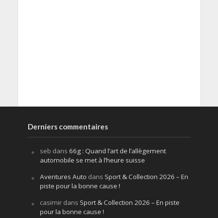
Derniers commentaires
seb
dans
66g : Quand l’art de l’allègement
automobile se met à l’heure suisse
Aventures Auto
dans
Sport & Collection 2026 – En
piste pour la bonne cause !
casimir
dans
Sport & Collection 2026 – En piste
pour la bonne cause !