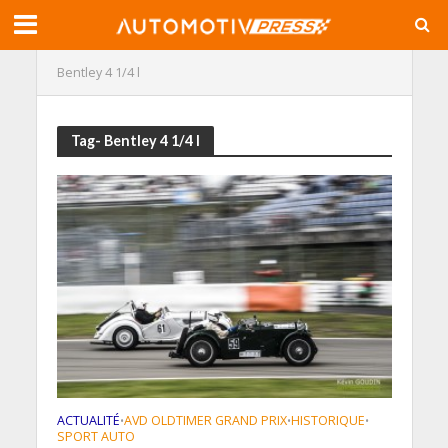
Bentley 4 1/4 l
Tag- Bentley 4 1/4 l
ACTUALITÉ
AVD OLDTIMER GRAND PRIX
HISTORIQUE
•
•
•
SPORT AUTO