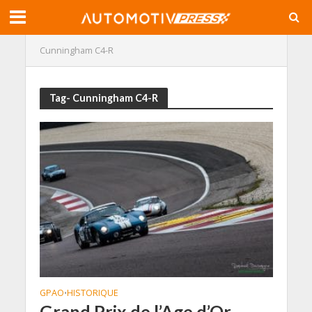
Cunningham C4-R
Tag- Cunningham C4-R
GPAO
HISTORIQUE
•
Grand Prix de l’Age d’Or