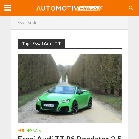
Essai Audi TT
Tag- Essai Audi TT
AUDI
ESSAIS
•
Essai Audi TT RS Roadster 2.5