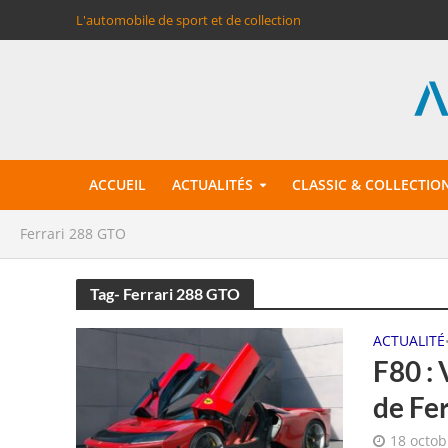
L'automobile de sport et de collection
ACCUEIL
ACTUALITÉS
CLASSIC & COLLECTIO
Ferrari 288 GTO
Tag- Ferrari 288 GTO
ACTUALITÉ
F80 : 
de Fer
18 octob