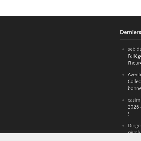
Dernier
seb
d
l’all
l’heur
Avent
Collec
bonne
casim
2026 
!
Dingo
révol
Maran