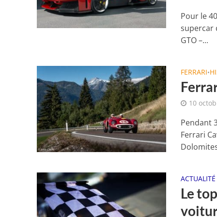
Pour le 4
supercar q
GTO –...
FERRARI
H
•
Ferra
10 octob
Pendant 3
Ferrari C
Dolomites,
ACTUALITÉ
Le top
voitu