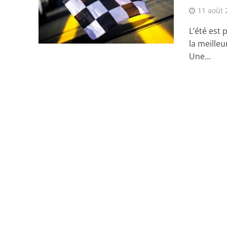
11 août 
L’été est 
la meilleu
Une...