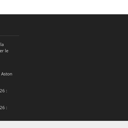
la
er le
 Aston
26 :
26 :
26 :