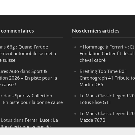
s commentaires
Nos derniers articles
ans
66g : Quand l’art de
« Hommage à Ferrari » : Et 
ègement automobile se met à
Fondation Cartier fit décoll
e suisse
cheval cabré
ures Auto
dans
Sport &
Breitling Top Time B01
tion 2026 – En piste pour la
Chronograph 41 Tribute to
 cause !
Martin DB5
ir
dans
Sport & Collection
Le Mans Classic Legend 20
– En piste pour la bonne cause
Lotus Elise GT1
Le Mans Classic Legend 20
 Lotus
dans
Ferrari Luce : La
Mazda 787B
ution électrique venue de
Le Mans Classic Legend 20
ello