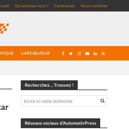
ccueil
Qui sommes nous ?
Partenariats
Nous contacter
ATIQUE
LIVRE/BD/FILM
Recherchez… Trouvez !
car
Réseaux sociaux d’AutomotivPress