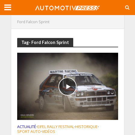
Ford Falcon Sprint
Tag- Ford Falcon Sprint
ACTUALITÉ
EIFEL RALLY FESTIVAL
HISTORIQUE
•
•
•
SPORT AUTO
VIDÉOS
•