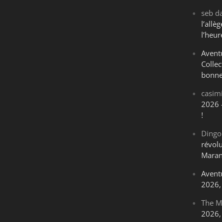
seb
d
l’all
l’heur
Avent
Collec
bonne
casim
2026 
!
Dingo
révol
Maran
Avent
2026, 
The M
2026, 