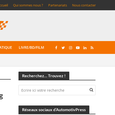
ccueil
Qui sommes nous ?
Partenariats
Nous contacter
ATIQUE
LIVRE/BD/FILM
Recherchez… Trouvez !
g
Réseaux sociaux d’AutomotivPress