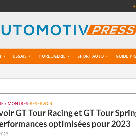
A
N
ESSAIS
HORLOGERIE
SPORT AUTO
GUIDE PR
IE / MONTRES
RESERVOIR
•
voir GT Tour Racing et GT Tour Sprin
performances optimisées pour 2023
 2023