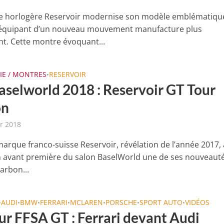
e horlogère Reservoir modernise son modèle emblématiqu
’équipant d’un nouveau mouvement manufacture plus
t. Cette montre évoquant...
IE / MONTRES
RESERVOIR
•
aselworld 2018 : Reservoir GT Tour
on
er 2018
marque franco-suisse Reservoir, révélation de l’année 2017, 
n avant première du salon BaselWorld une de ses nouveautés
arbon...
AUDI
BMW
FERRARI
MCLAREN
PORSCHE
SPORT AUTO
VIDÉOS
•
•
•
•
•
•
•
ur FFSA GT : Ferrari devant Audi