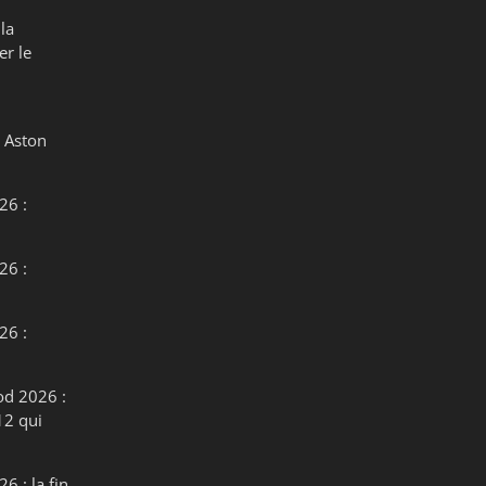
la
er le
 Aston
26 :
26 :
26 :
od 2026 :
12 qui
6 : la fin