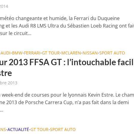
 2014
météo changeante et humide, la Ferrari du Duqueine
g et les Audi R8 LMS Ultra du Sébastien Loeb Racing ont fait
ur le circuit...
AUDI
BMW
FERRARI
GT TOUR
MCLAREN
NISSAN
SPORT AUTO
•
•
•
•
•
•
•
r 2013 FFSA GT : l’intouchable facil
stre
bre 2013
 week-end de courses pour le lyonnais Kevin Estre. Le cha
ne 2013 de Porsche Carrera Cup, n’a pas fait dans la demi
..
ANS
ACTUALITÉ
GT TOUR
SPORT AUTO
•
•
•