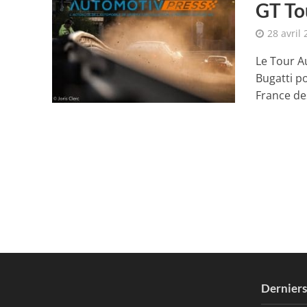
GT To
28 avril
Le Tour A
Bugatti p
France des
Dernier