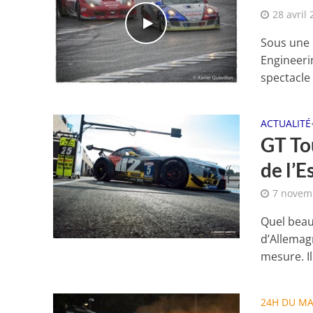
28 avril
Sous une 
Engineerin
spectacle s
ACTUALITÉ
GT Tou
de l’E
7 novem
Quel beau
d’Allemag
mesure. Il.
24H DU M