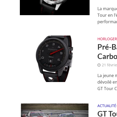
La marqu
Tour en l
performan
HORLOGER
Pré-B
Carb
21 févri
La jeune 
dévoilé e
GT Tour C
ACTUALITÉ
GT To