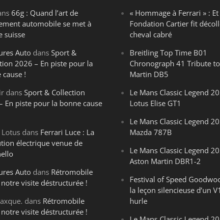
ans
66g : Quand l’art de
« Hommage à Ferrari » : Et 
ègement automobile se met à
Fondation Cartier fit décoll
e suisse
cheval cabré
ures Auto
dans
Sport &
Breitling Top Time B01
tion 2026 – En piste pour la
Chronograph 41 Tribute to
 cause !
Martin DB5
ir
dans
Sport & Collection
Le Mans Classic Legend 20
– En piste pour la bonne cause
Lotus Elise GT1
Le Mans Classic Legend 20
 Lotus
dans
Ferrari Luce : La
Mazda 787B
ution électrique venue de
Le Mans Classic Legend 20
ello
Aston Martin DBR1-2
ures Auto
dans
Rétromobile
Festival of Speed Goodwo
notre visite déstructurée !
la leçon silencieuse d’un V
axque.
dans
Rétromobile
hurle
notre visite déstructurée !
Le Mans Classic Legend 202