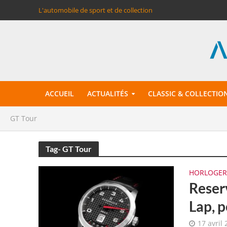
L'automobile de sport et de collection
ACCUEIL
ACTUALITÉS
CLASSIC & COLLECTIO
GT Tour
Tag- GT Tour
HORLOGER
Reser
Lap, 
17 avril