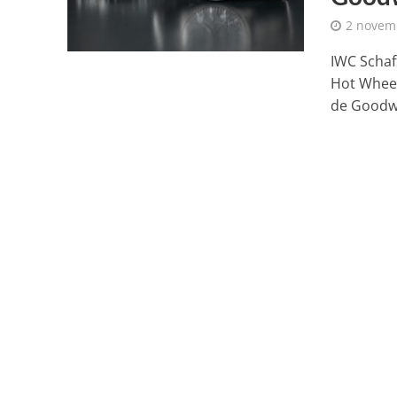
2 novem
IWC Schaf
Hot Wheel
de Goodw