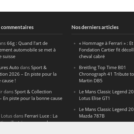
s commentaires
Nos derniers articles
ans
66g : Quand l’art de
« Hommage à Ferrari » : Et 
ègement automobile se met à
Fondation Cartier fit décoll
e suisse
cheval cabré
ures Auto
dans
Sport &
Breitling Top Time B01
tion 2026 – En piste pour la
Chronograph 41 Tribute to
 cause !
Martin DB5
ir
dans
Sport & Collection
Le Mans Classic Legend 20
– En piste pour la bonne cause
Lotus Elise GT1
Le Mans Classic Legend 20
 Lotus
dans
Ferrari Luce : La
Mazda 787B
ution électrique venue de
Le Mans Classic Legend 20
ello
Aston Martin DBR1-2