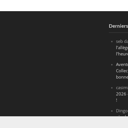
Dernier
seb
d
l’all
l’heur
Avent
Collec
bonne
casim
2026 
!
Dingo
révol
Maran