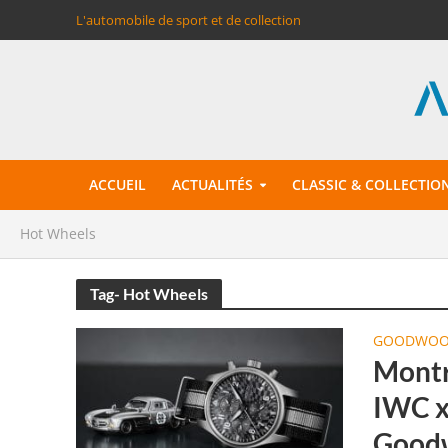
L'automobile de sport et de collection
ACCUEIL
ACTUALITÉS
CLASSIC & COLLECTIO
Hot Wheels
Tag- Hot Wheels
GOODWOO
Montr
IWC x
Good