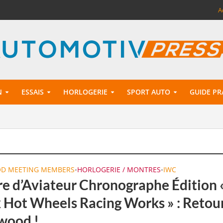
A
N
ESSAIS
HORLOGERIE
SPORT AUTO
GUIDE PR
D MEETING MEMBERS
HORLOGERIE / MONTRES
IWC
•
•
e d’Aviateur Chronographe Édition 
 Hot Wheels Racing Works » : Retour
wood !