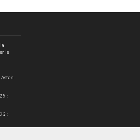
la
er le
 Aston
26 :
26 :
26 :