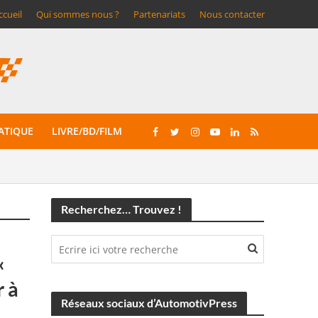
ccueil
Qui sommes nous ?
Partenariats
Nous contacter
ATIQUE
LIVRE/BD/FILM
Recherchez… Trouvez !
«
 à
Réseaux sociaux d’AutomotivPress