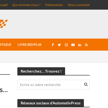
ccueil
Qui sommes nous ?
Partenariats
Nous contacter
ATIQUE
LIVRE/BD/FILM
Recherchez… Trouvez !
es…
Réseaux sociaux d’AutomotivPress