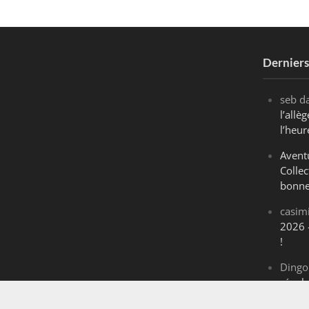
Dernier
seb
d
l’all
l’heur
Avent
Collec
bonne
casim
2026 
!
Dingo
révol
Maran