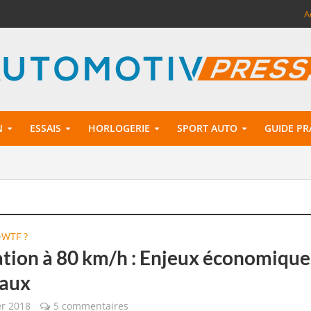
A
N
ESSAIS
HORLOGERIE
SPORT AUTO
GUIDE PR
WTF ?
•
ation à 80 km/h : Enjeux économiqu
caux
er 2018
5 commentaires