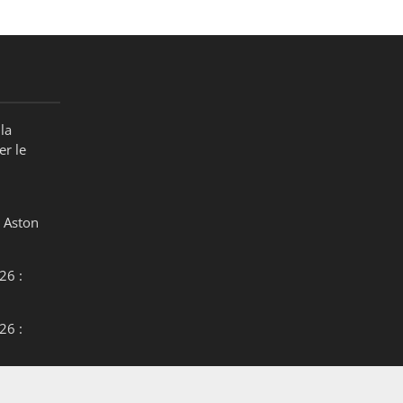
la
er le
 Aston
26 :
26 :
26 :