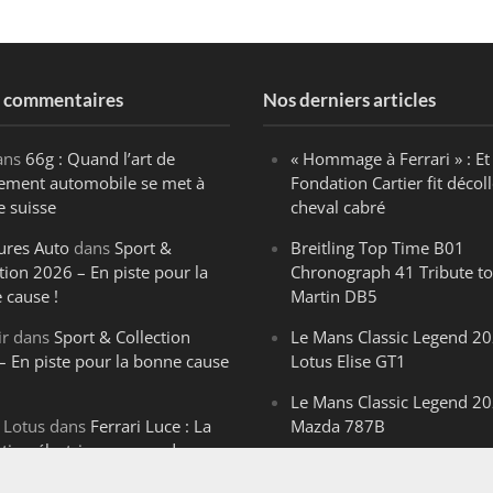
s commentaires
Nos derniers articles
ans
66g : Quand l’art de
« Hommage à Ferrari » : Et 
ègement automobile se met à
Fondation Cartier fit décoll
e suisse
cheval cabré
ures Auto
dans
Sport &
Breitling Top Time B01
tion 2026 – En piste pour la
Chronograph 41 Tribute to
 cause !
Martin DB5
ir
dans
Sport & Collection
Le Mans Classic Legend 20
– En piste pour la bonne cause
Lotus Elise GT1
Le Mans Classic Legend 20
 Lotus
dans
Ferrari Luce : La
Mazda 787B
ution électrique venue de
Le Mans Classic Legend 20
ello
Aston Martin DBR1-2