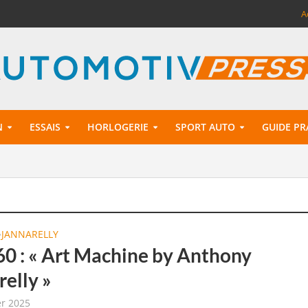
A
N
ESSAIS
HORLOGERIE
SPORT AUTO
GUIDE PR
JANNARELLY
•
60 : « Art Machine by Anthony
relly »
er 2025