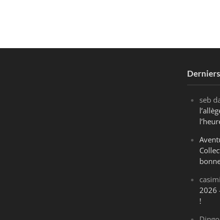
Dernier
seb
d
l’all
l’heur
Avent
Collec
bonne
casim
2026 
!
Dingo