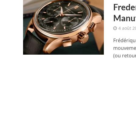
Frede
Manufa
4 août 2
Frédériqu
mouvement
(ou retour