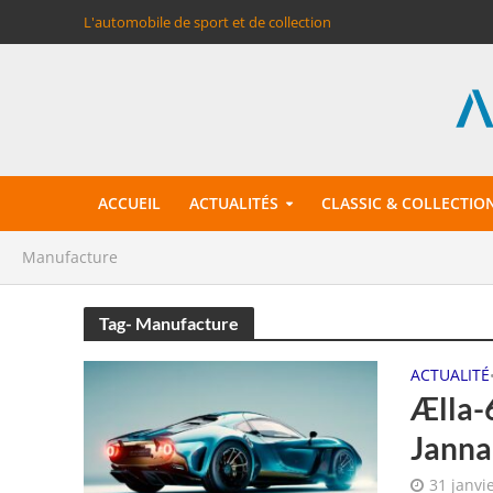
L'automobile de sport et de collection
ACCUEIL
ACTUALITÉS
CLASSIC & COLLECTIO
Manufacture
Tag- Manufacture
ACTUALITÉ
Ælla-
Janna
31 janvi