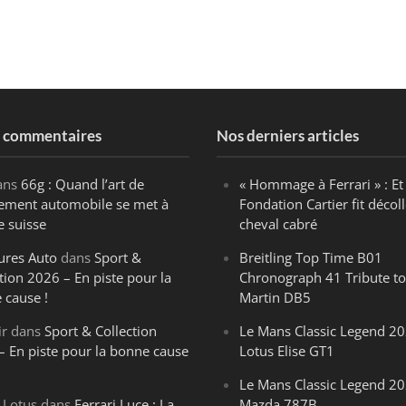
s commentaires
Nos derniers articles
ans
66g : Quand l’art de
« Hommage à Ferrari » : Et 
ègement automobile se met à
Fondation Cartier fit décoll
e suisse
cheval cabré
ures Auto
dans
Sport &
Breitling Top Time B01
tion 2026 – En piste pour la
Chronograph 41 Tribute to
 cause !
Martin DB5
ir
dans
Sport & Collection
Le Mans Classic Legend 20
– En piste pour la bonne cause
Lotus Elise GT1
Le Mans Classic Legend 20
 Lotus
dans
Ferrari Luce : La
Mazda 787B