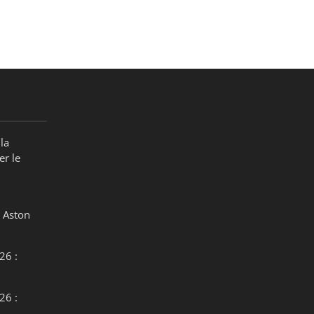
la
er le
 Aston
26 :
26 :