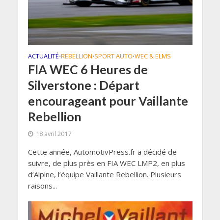
ACTUALITÉ
REBELLION
SPORT AUTO
WEC & ELMS
•
•
•
FIA WEC 6 Heures de
Silverstone : Départ
encourageant pour Vaillante
Rebellion
18 avril 2017
Cette année, AutomotivPress.fr a décidé de
suivre, de plus près en FIA WEC LMP2, en plus
d’Alpine, l’équipe Vaillante Rebellion. Plusieurs
raisons...