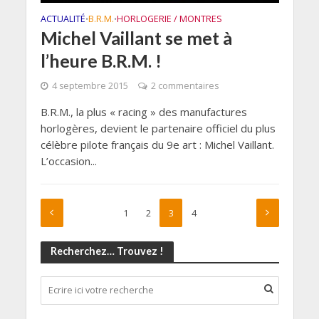
ACTUALITÉ
B.R.M.
HORLOGERIE / MONTRES
•
•
Michel Vaillant se met à
l’heure B.R.M. !
4 septembre 2015
2 commentaires
B.R.M., la plus « racing » des manufactures
horlogères, devient le partenaire officiel du plus
célèbre pilote français du 9e art : Michel Vaillant.
L’occasion...
1
2
3
4
Recherchez… Trouvez !