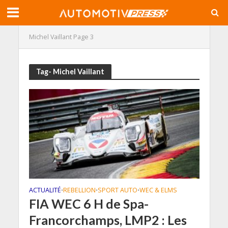
Michel Vaillant
Page 3
Tag- Michel Vaillant
ACTUALITÉ
REBELLION
SPORT AUTO
WEC & ELMS
•
•
•
FIA WEC 6 H de Spa-
Francorchamps, LMP2 : Les