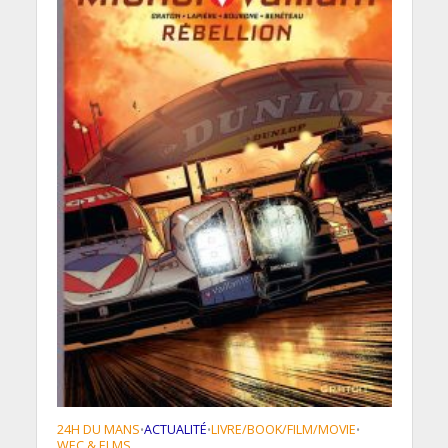
24H DU MANS
ACTUALITÉ
LIVRE/BOOK/FILM/MOVIE
•
•
•
WEC & ELMS