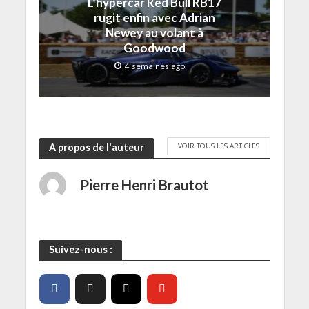
L’hypercar Red Bull RB17
ê
t
rugit enfin avec Adrian
r
Newey au volant à
e
)
Goodwood
4 semaines ago
VOIR TOUS LES ARTICLES
A propos de l'auteur
Pierre Henri Brautot
Suivez-nous :