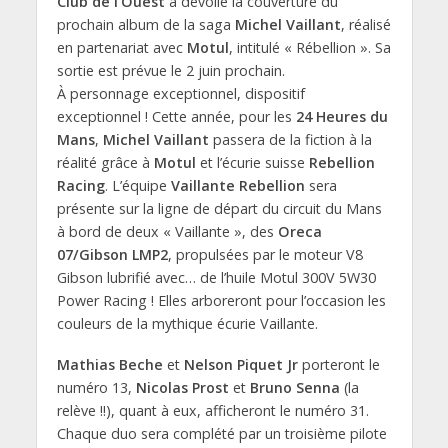
Club de l’Ouest
a dévoilé la couverture du
prochain album de la saga
Michel Vaillant
, réalisé
en partenariat avec
Motul
, intitulé « Rébellion ». Sa
sortie est prévue le 2 juin prochain.
À personnage exceptionnel, dispositif
exceptionnel ! Cette année, pour les
24 Heures du
Mans
,
Michel Vaillant
passera de la fiction à la
réalité grâce à
Motul
et l’écurie suisse
Rebellion
Racing
. L’équipe
Vaillante Rebellion
sera
présente sur la ligne de départ du circuit du Mans
à bord de deux « Vaillante », des
Oreca
07/Gibson LMP2
, propulsées par le moteur V8
Gibson lubrifié avec… de l’huile Motul 300V 5W30
Power Racing ! Elles arboreront pour l’occasion les
couleurs de la mythique écurie Vaillante.
Mathias Beche
et
Nelson Piquet Jr
porteront le
numéro 13,
Nicolas Prost
et
Bruno Senna
(la
relève !!), quant à eux, afficheront le numéro 31.
Chaque duo sera complété par un troisième pilote